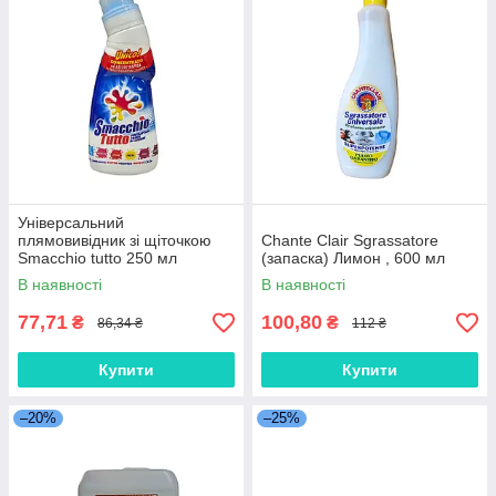
Універсальний
плямовивідник зі щіточкою
Chante Clair Sgrassatore
Smacchio tutto 250 мл
(запаска) Лимон , 600 мл
В наявності
В наявності
77,71
100,80
₴
₴
86,34 ₴
112 ₴
Купити
Купити
–20%
–25%