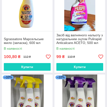
Засіб від вапняного нальоту з
Sgrassatore Марсельське
натуральним оцтом Pulirapid
мило (запаска), 600 мл
Anticalcare ACETO, 500 мл
В наявності
В наявності
100,80
99
₴
₴
112 ₴
110 ₴
Купити
Купити
–10%
–10%