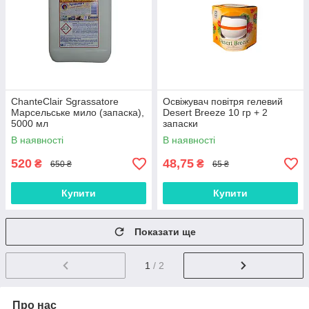
ChanteClair Sgrassatore
Освіжувач повітря гелевий
Марсельське мило (запаска),
Desert Breeze 10 гр + 2
5000 мл
запаски
В наявності
В наявності
520
48,75
₴
₴
650 ₴
65 ₴
Купити
Купити
Показати ще
1
/ 2
Про нас