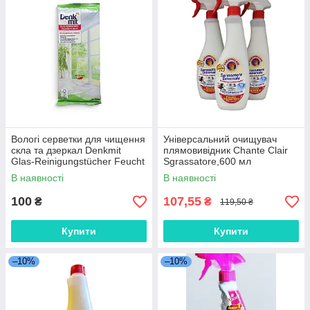
Вологі серветки для чищення
Універсальний очищувач
скла та дзеркал Denkmit
плямовивідник Chante Clair
Glas-Reinigungstücher Feucht
Sgrassatore,600 мл
(20 штук в упаковці)
В наявності
В наявності
100
107,55
₴
₴
119,50 ₴
Купити
Купити
–10%
–10%