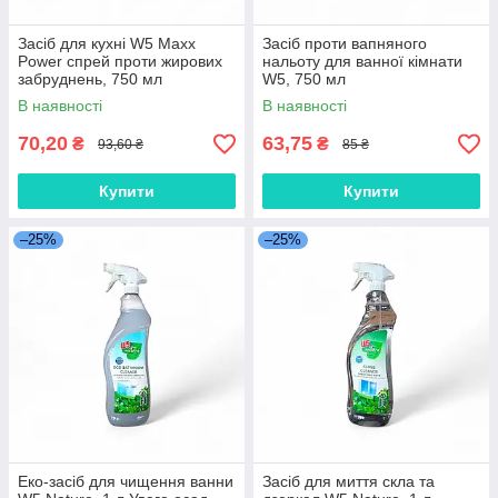
Засіб для кухні W5 Maxx
Засіб проти вапняного
Power спрей проти жирових
нальоту для ванної кімнати
забруднень, 750 мл
W5, 750 мл
В наявності
В наявності
70,20
63,75
₴
₴
93,60 ₴
85 ₴
Купити
Купити
–25%
–25%
Еко-засіб для чищення ванни
Засіб для миття скла та