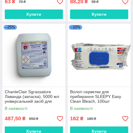
63
88,20
₴
₴
70 ₴
98 ₴
Купити
Купити
–25%
–10%
ChanteClair Sgrassatore
Вологi серветки для
Лаванда (запаска), 5000 мл
прибирання SLEEPY Easy
універсальний засіб для
Clean Bleach, 100шт
чищення будь-якого
В наявності
В наявності
забруднення
487,50
162
₴
₴
650 ₴
180 ₴
Купити
Купити