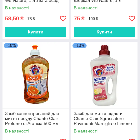
W5 Nature, 1 л Увага осад
дзеркал W5 Nature, 1 л
В наявності
В наявності
58,50
75
₴
₴
78 ₴
100 ₴
Купити
Купити
–10%
–10%
Засіб концентрований для
Засіб для миття підлоги
миття посуду Chante Clair
Chante Clair Sgrassatore
Profumo di Arancia 500 мл
Pavimenti Marsiglia e Limone
750 мл
В наявності
В наявності