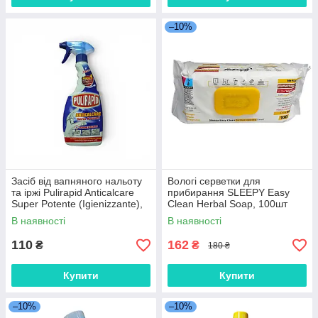
–10%
Засіб від вапняного нальоту
Вологi серветки для
та іржі Pulirapid Anticalcare
прибирання SLEEPY Easy
Super Potente (Igienizzante),
Clean Herbal Soap, 100шт
500 мл
В наявності
В наявності
110
162
₴
₴
180 ₴
Купити
Купити
–10%
–10%