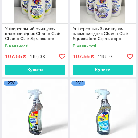
Універсальний очищувач
Універсальний очищувач
плямовивідник Chante Clair
плямовивідник Chante Clair
Chante Clair Sgrassatore
Sgrassatore Сграсаторе
Сграсаторе Лимон ,600 мл
Лаванда ,600 мл
В наявності
В наявності
107,55
107,55
₴
₴
119,50 ₴
119,50 ₴
Купити
Купити
–25%
–25%