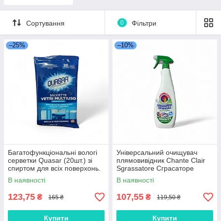
Сортування
0
Фільтри
–25%
–10%
Багатофункціональні вологі
Універсальний очищувач
серветки Quasar (20шт.) зі
плямовивідник Chante Clair
спиртом для всіх поверхонь.
Sgrassatore Сграсаторе
Білий Мускус ,600 мл
В наявності
В наявності
123,75
107,55
₴
₴
165 ₴
119,50 ₴
Купити
Купити