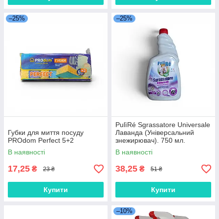
–25%
–25%
PulìRé Sgrassatore Universale
Губки для миття посуду
Лаванда (Універсальний
PROdom Perfect 5+2
знежирювач). 750 мл.
В наявності
В наявності
17,25
38,25
₴
₴
23 ₴
51 ₴
Купити
Купити
–10%