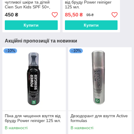
чутливої шкіри та дітей
від бруду Power reiniger
Cien Sun Kids SPF 50+,
125 мл.
200 мл
450
85,50
₴
₴
95 ₴
Купити
Купити
Акційні пропозиції та новинки
–10%
–10%
Піна для чищення взуття від
Дезодорант для взуття Active
бруду Power reiniger 125 мл.
formulas
В наявності
В наявності