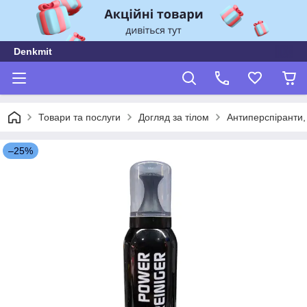
Denkmit
Товари та послуги
Догляд за тілом
Антиперспіранти,
–25%