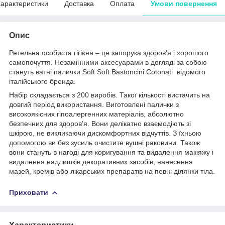
арактеристики
Доставка
Оплата
Умови повернення
Опис
Ретельна особиста гігієна – це запорука здоров'я і хорошого
самопочуття. Незамінними аксесуарами в догляді за собою
стануть ватні палички Soft Soft Bastoncini Cotonati відомого
італійського бренда.
Набір складається з 200 виробів. Такої кількості вистачить на
довгий період використання. Виготовлені палички з
високоякісних гіпоалергенних матеріалів, абсолютно
безпечних для здоров'я. Вони делікатно взаємодіють зі
шкірою, не викликаючи дискомфортних відчуттів. З їхньою
допомогою ви без зусиль очистите вушні раковини. Також
вони стануть в нагоді для коригування та видалення макіяжу і
видалення надлишків декоративних засобів, нанесення
мазей, кремів або лікарських препаратів на певні ділянки тіла.
Приховати