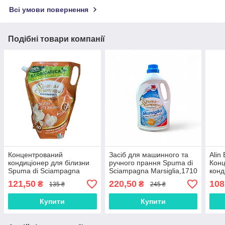
Всі умови повернення
Подібні товари компанії
Концентрований
Засіб для машинного та
Alin 
кондиціонер для білизни
ручного прання Spuma di
Кон
Spuma di Sciampagna
Sciampagna Marsiglia,1710
конд
Soffio d'Oriente, 1200 мл
мл 38 прань
(2 л
121,50
220,50
108
₴
₴
135 ₴
245 ₴
60 прань
Купити
Купити