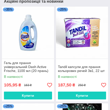
Акційні пропозиції та новинки
–35%
–25%
Гель для прання
універсальний Dash Active
Tandil капсули для прання
Frische, 1100 мл (20 прань)
кольорових речей 3в1, 22 шт
В наявності
В наявності
105,95
187,50
₴
₴
163 ₴
250 ₴
Купити
Купити
–25%
–25%