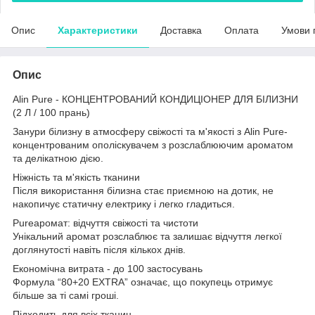
Опис
Характеристики
Доставка
Оплата
Умови 
Опис
Alin Pure - КОНЦЕНТРОВАНИЙ КОНДИЦІОНЕР ДЛЯ БІЛИЗНИ
(2 Л / 100 прань)
Занури білизну в атмосферу свіжості та м'якості з Alin Pure-
концентрованим ополіскувачем з розслаблюючим ароматом
та делікатною дією.
Ніжність та м'якість тканини
Після використання білизна стає приємною на дотик, не
накопичує статичну електрику і легко гладиться.
Pureаромат: відчуття свіжості та чистоти
Унікальний аромат розслаблює та залишає відчуття легкої
доглянутості навіть після кількох днів.
Економічна витрата - до 100 застосувань
Формула “80+20 EXTRA” означає, що покупець отримує
більше за ті самі гроші.
Підходить для всіх тканин