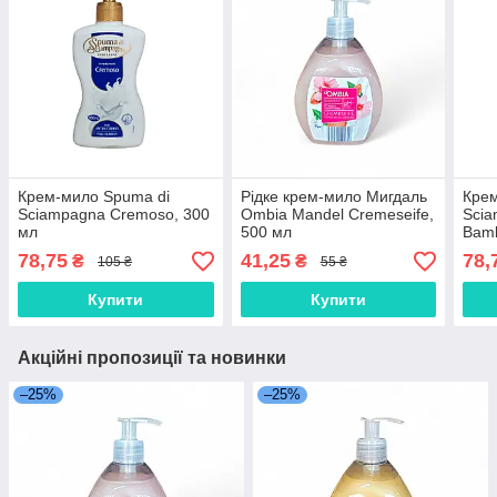
Крем-мило Spuma di
Рідке крем-мило Мигдаль
Крем
Sciampagna Cremoso, 300
Ombia Mandel Cremeseife,
Scia
мл
500 мл
Bamb
78,75
41,25
78,
₴
₴
105 ₴
55 ₴
Купити
Купити
Акційні пропозиції та новинки
–25%
–25%