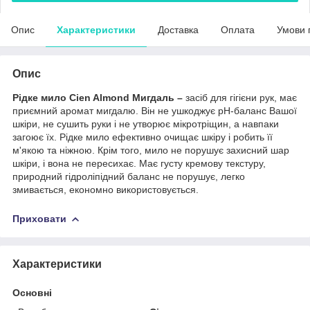
Опис
Характеристики
Доставка
Оплата
Умови 
Опис
Рідке мило Cien Almond Мигдаль –
засіб для гігієни рук, має
приємний аромат мигдалю. Він не ушкоджує pH-баланс Вашої
шкіри, не сушить руки і не утворює мікротріщин, а навпаки
загоює їх. Рідке мило ефективно очищає шкіру і робить її
м'якою та ніжною. Крім того, мило не порушує захисний шар
шкіри, і вона не пересихає. Має густу кремову текстуру,
природний гідроліпідний баланс не порушує, легко
змивається, економно використовується.
Приховати
Характеристики
Основні