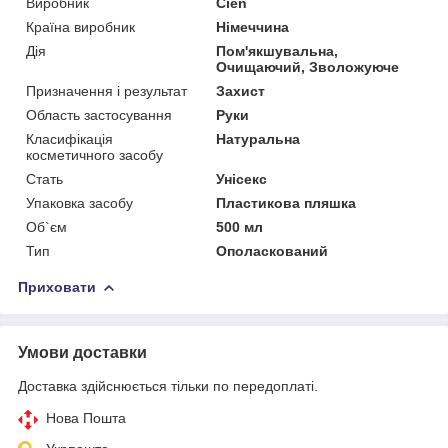
Виробник
Cien
Країна виробник
Німеччина
Дія
Пом'якшувальна,
Очищаючий, Зволожуюче
Призначення і результат
Захист
Область застосування
Руки
Класифікація
Натуральна
косметичного засобу
Стать
Унісекс
Упаковка засобу
Пластикова пляшка
Об`єм
500 мл
Тип
Ополаскований
Приховати
Умови доставки
Доставка здійснюється тільки по передоплаті.
Нова Пошта