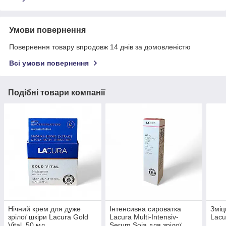
Умови повернення
Повернення товару впродовж 14 днів за домовленістю
Всі умови повернення
Подібні товари компанії
Нічний крем для дуже
Інтенсивна сироватка
Зміц
зрілої шкіри Lаcura Gold
Lacura Multi-Intensiv-
Lаcu
Vital, 50 мл
Serum Soja для зрілої