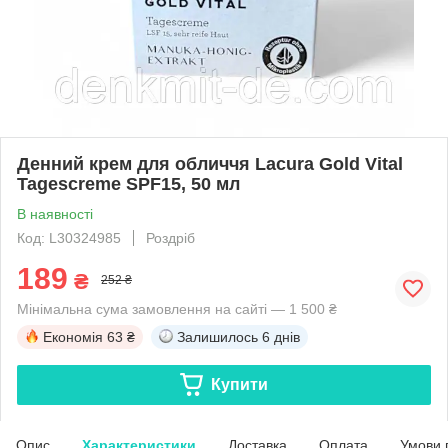
Денний крем для обличчя Lacura Gold Vital
Tagescreme SPF15, 50 мл
В наявності
Код: L30324985
Роздріб
189
₴
252 ₴
Мінімальна сума замовлення на сайті — 1 500 ₴
Економія
63 ₴
Залишилось
6 днів
Купити
Опис
Характеристики
Доставка
Оплата
Умови 