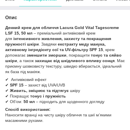
Опис
Денний крем для обличчя Lacura Gold Vital Tagescreme
LSF 15, 50 мл
– преміальний антивіковий крем
для
інтенсивного живлення, захисту та покращення
пружності шкіри
. Завдяки
екстракту меду манука,
активному інгредієнту сої та UV-фільтру SPF 15
, крем
допомагає
зменшити зморшки
, покращити
тонус та сяйво
шкіри
, а також
захищає від шкідливого впливу сонця
. Має
приємну шовковисту текстуру, швидко вбирається, ідеальний
як база під макіяж.
✔ Антивіковий ефект
✔
SPF 15
– захист від UVA/UVB
✔
Живить, зміцнює та підтягує
шкіру
✔ Покращує
тонус і пружність
✔ Об’єм:
50 мл
– підходить для щоденного догляду
Спосіб використання:
Наносити вранці на чисту шкіру обличчя та шиї м’якими
масажними рухами.