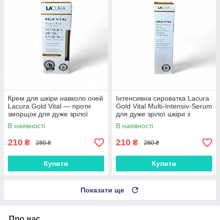
Крем для шкіри навколо очей
Інтенсивна сироватка Lacura
Lacura Gold Vital — проти
Gold Vital Multi-Intensiv-Serum
зморщок для дуже зрілої
для дуже зрілої шкіри з
шкіри, без аромату 15 мл
екстрактом меду манука, 30
В наявності
В наявності
мл
210
210
₴
₴
280 ₴
280 ₴
Купити
Купити
Показати ще
Про нас