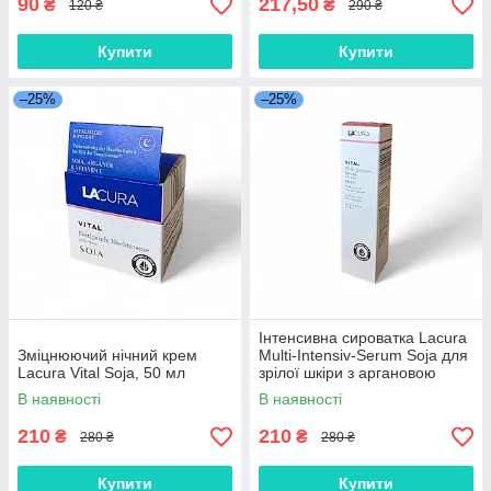
90
217,50
₴
₴
120 ₴
290 ₴
Купити
Купити
–25%
–25%
Інтенсивна сироватка Lacura
Зміцнюючий нічний крем
Multi-Intensiv-Serum Soja для
Lаcura Vital Soja, 50 мл
зрілої шкіри з аргановою
олією та прискорювачем
В наявності
В наявності
колагену, 30 мл
210
210
₴
₴
280 ₴
280 ₴
Купити
Купити