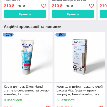
шкіри з аргановою олією
210
210
210
₴
₴
280 ₴
280 ₴
та прискорювачем
колагену, 30 мл
Купити
Купити
Акційні пропозиції та новинки
–25%
–25%
Крем для рук Elkos Hand
Крем для шкіри навколо очей
creme із сечовиною та олією
Lacura Vital Soja — проти
жожоба, 125 мл
зморщок, beautifeyetm, без
аромату 15 мл
В наявності
В наявності