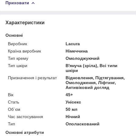
Приховати
Характеристики
Основні
Виробник
Lacura
Країна виробник
Німеччина
Тип крему
Омолоджуючий
Тип шкіри
В'януча (зріла), Всі типи
шкіри
Призначення і результат
Відновлення, Підтягування,
Омолодження, Ліфтинг,
Антивіковий догляд
Вік
45+
Стать
Унісекс
Об`єм
50 мл
Час застосування
Нічний
Тип
Ополаскований
Основні атрибути