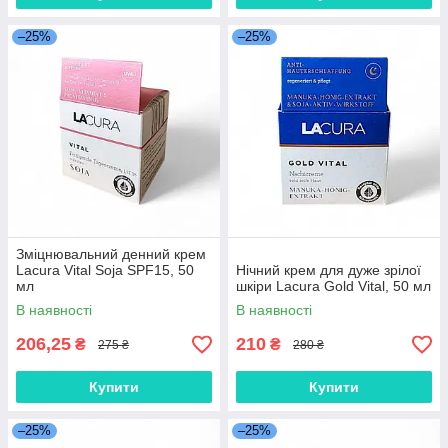
–25%
–25%
Зміцнювальний денний крем
Lacura Vital Soja SPF15, 50
Нічний крем для дуже зрілої
мл
шкіри Lаcura Gold Vital, 50 мл
В наявності
В наявності
206,25
210
₴
₴
275 ₴
280 ₴
Купити
Купити
–25%
–25%